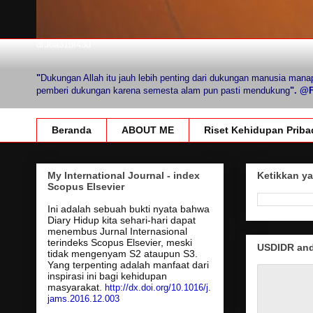
df36a31bf43d
"
Dukungan Allah itu jauh lebih penting dari dukungan manusia mana
pemberi dukungan karena semesta alam pun pasti mendukung
".
@Fi
Beranda
ABOUT ME
Riset Kehidupan Priba
My International Journal - index
Ketikkan ya
Scopus Elsevier
Ini adalah sebuah bukti nyata bahwa
Diary Hidup kita sehari-hari dapat
menembus Jurnal Internasional
terindeks Scopus Elsevier, meski
USDIDR and 
tidak mengenyam S2 ataupun S3.
Yang terpenting adalah manfaat dari
inspirasi ini bagi kehidupan
masyarakat.
http://dx.doi.org/10.1016/j.
jams.2016.12.003