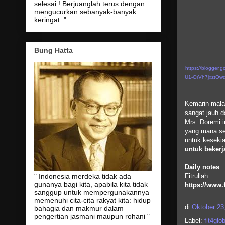
selesai ! Berjuanglah terus dengan
mengucurkan sebanyak-banyak
keringat. "
Bung Hatta
https://blogge
U1-OrVh7jxztOw
Kemarin mala
sangat jauh d
Mrs. Doremi i
yang mana seb
untuk keseki
untuk bekerj
Daily notes
Fitrullah
" Indonesia merdeka tidak ada
gunanya bagi kita, apabila kita tidak
https://www.
sanggup untuk mempergunakannya
memenuhi cita-cita rakyat kita: hidup
di
Oktober 23
bahagia dan makmur dalam
pengertian jasmani maupun rohani "
Label:
fit4glo