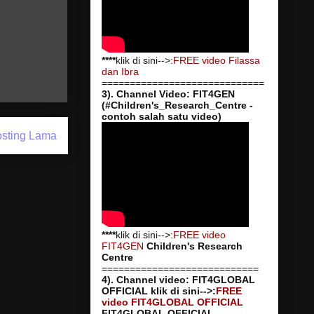
****
klik di sini-->:
FREE video Filassa
dan Ibra
=============================
3). Channel Video: FIT4GEN
(#Children's_Research_Centre -
contoh salah satu video)
sting Lama
****
klik di sini-->:
FREE video
FIT4GEN
Children's Research
Centre
============================
4). Channel video: FIT4GLOBAL
OFFICIAL
klik di sini-->:
FREE
video FIT4GLOBAL OFFICIAL
FIT4GLOBAL OFFICIAL