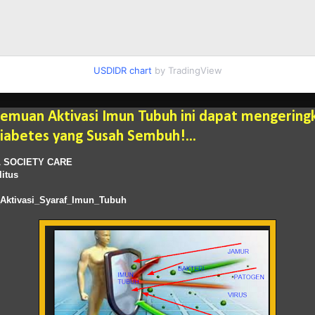
USDIDR chart
by TradingView
emuan Aktivasi Imun Tubuh ini dapat mengering
iabetes yang Susah Sembuh!...
 SOCIETY CARE
litus
s
ktivasi_Syaraf_Imun_Tubuh