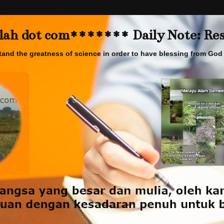
 dot com******* Daily Note: Rese
and the greatness of science in order to have blessing from God 