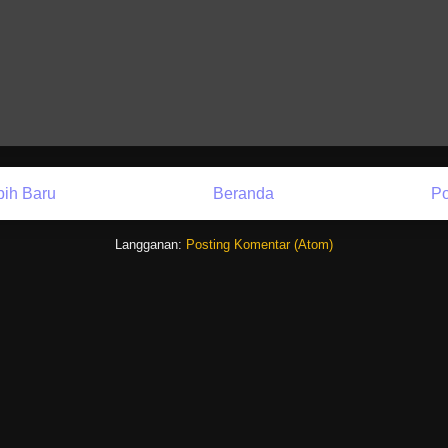
bih Baru
Beranda
Po
Langganan:
Posting Komentar (Atom)