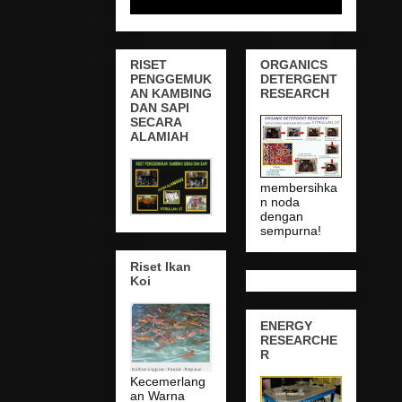
RISET
ORGANICS
PENGGEMUK
DETERGENT
AN KAMBING
RESEARCH
DAN SAPI
SECARA
ALAMIAH
membersihka
n noda
dengan
sempurna!
Riset Ikan
Koi
ENERGY
RESEARCHE
R
Kecemerlang
an Warna