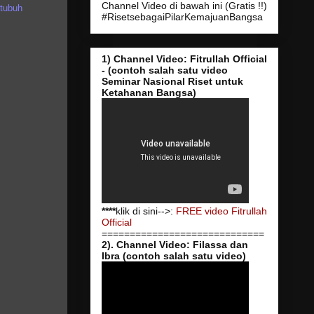
Channel Video di bawah ini (Gratis !!)
 tubuh
#RisetsebagaiPilarKemajuanBangsa
1) Channel Video: Fitrullah Official
- (contoh salah satu video
Seminar Nasional Riset untuk
Ketahanan Bangsa)
****
klik di sini-->:
FREE video Fitrullah
Official
=============================
2). Channel Video: Filassa dan
Ibra (contoh salah satu video)