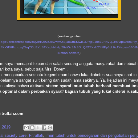
(sumber gambar:
r.googleusercontent.com/img/b/R29vZ2xl/AVvXsEj4bXffEf3wB1OFtjpuJ85L9FNVQ1HGvqbG60GRly
dFKx5FHPx_dzqQbqYObEYdSTKegkbh-2p20slt5cSTc8iX_QRTFXsltOYI8Fp6IjL6zAYicge/s640/IM
ilustrasi semata
)
m saya mendapat telpon dari salah seorang anggota masyarakat dari sebuah
ari kota saya, sebut saja Mrs. Doremi.
ni mengabarkan sesuatu kegembiraan bahwa luka diabetes suaminya saat ini 
elumnya sangat sulit kering dan sudah lama sakitnya. Ya, kejadian ini mey
an kalinya bahwa
aktivasi sistem syaraf imun tubuh berhasil membuat im
a optimal dalam perbaikan syaraf/ bagian tubuh yang luka/ cidera/ rusak
fitrullah.com
, 2019
bal society care
,
Fitrullah
,
imun tubuh untuk pencegahan dan pengobatan peny