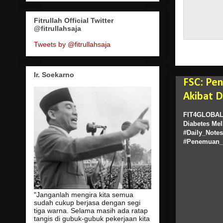
Fitrullah Official Twitter
@fitrullahsaja
Tweets by @fitrullahsaja
Ir. Soekarno
FSC: Pen
Akibat D
FIT4GLOBAL
Diabetes Mel
#Daily_Note
#Penemuan_A
"Janganlah mengira kita semua
sudah cukup berjasa dengan segi
tiga warna. Selama masih ada ratap
tangis di gubuk-gubuk pekerjaan kita