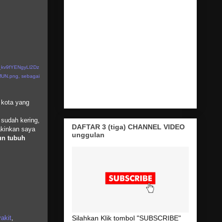
_kv9fYENgyLl2Dz
UN.png, sebagai
 kota yang
sudah kering,
DAFTAR 3 (tiga) CHANNEL VIDEO
akinkan saya
unggulan
un tubuh
.
akit
,
Silahkan Klik tombol "SUBSCRIBE"