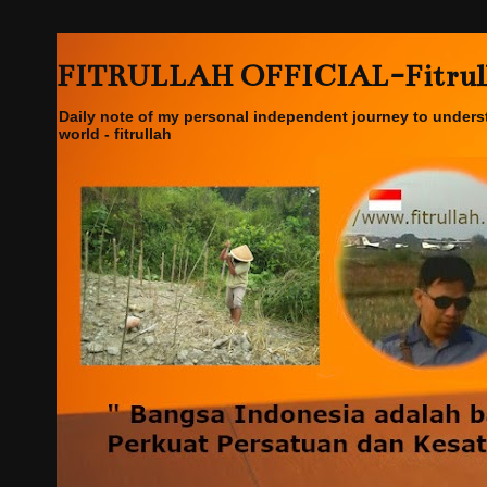
FITRULLAH OFFICIAL-Fitrullah
Daily note of my personal independent journey to underst
world - fitrullah