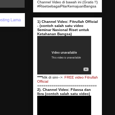
Channel Video di bawah ini (Gratis !!)
#RisetsebagaiPilarKemajuanBangsa
sting Lama
1) Channel Video: Fitrullah Official
- (contoh salah satu video
Seminar Nasional Riset untuk
Ketahanan Bangsa)
****
klik di sini-->:
FREE video Fitrullah
Official
=============================
2). Channel Video: Filassa dan
Ibra (contoh salah satu video)