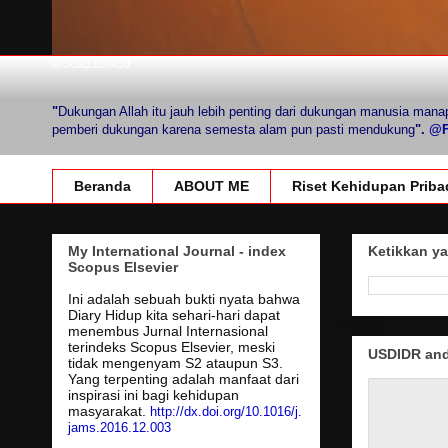
df36a31bf43d
"
Dukungan Allah itu jauh lebih penting dari dukungan manusia mana
pemberi dukungan karena semesta alam pun pasti mendukung
".
@Fi
Beranda
ABOUT ME
Riset Kehidupan Priba
My International Journal - index
Ketikkan ya
Scopus Elsevier
Ini adalah sebuah bukti nyata bahwa
Diary Hidup kita sehari-hari dapat
menembus Jurnal Internasional
terindeks Scopus Elsevier, meski
USDIDR and 
tidak mengenyam S2 ataupun S3.
Yang terpenting adalah manfaat dari
inspirasi ini bagi kehidupan
masyarakat.
http://dx.doi.org/10.1016/j.
jams.2016.12.003