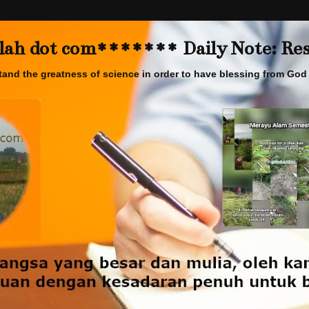
 dot com******* Daily Note: Rese
and the greatness of science in order to have blessing from God 