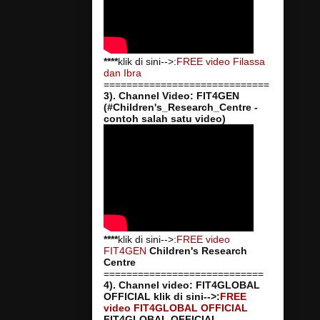
****
klik di sini-->:
FREE video Filassa
dan Ibra
=============================
3). Channel Video: FIT4GEN
(#Children's_Research_Centre -
contoh salah satu video)
****
klik di sini-->:
FREE video
FIT4GEN
Children's Research
Centre
============================
4). Channel video: FIT4GLOBAL
OFFICIAL
klik di sini-->:
FREE
video FIT4GLOBAL OFFICIAL
FIT4GLOBAL OFFICIAL