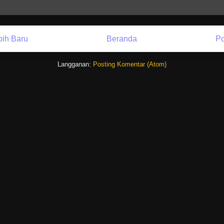
bih Baru
Beranda
Po
Langganan:
Posting Komentar (Atom)