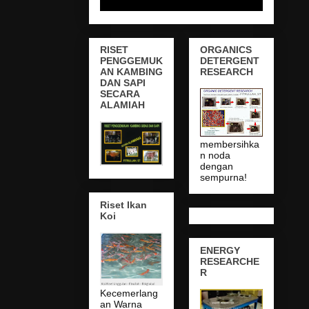
RISET
ORGANICS
PENGGEMUK
DETERGENT
AN KAMBING
RESEARCH
DAN SAPI
SECARA
ALAMIAH
membersihka
n noda
dengan
sempurna!
Riset Ikan
Koi
ENERGY
RESEARCHE
R
Kecemerlang
an Warna