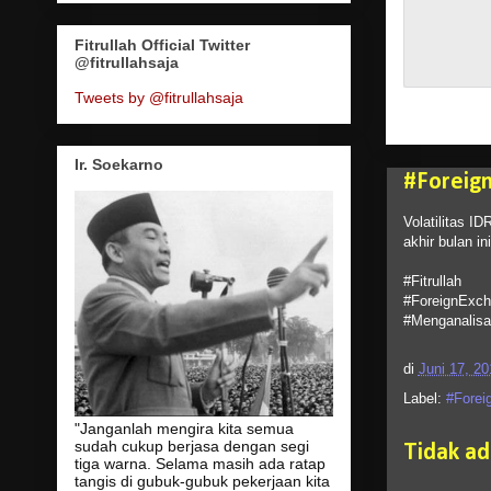
Fitrullah Official Twitter
@fitrullahsaja
Tweets by @fitrullahsaja
Ir. Soekarno
#Foreig
Volatilitas I
akhir bulan ini
#Fitrullah
#ForeignExch
#Menganalis
di
Juni 17, 20
Label:
#Forei
"Janganlah mengira kita semua
sudah cukup berjasa dengan segi
Tidak a
tiga warna. Selama masih ada ratap
tangis di gubuk-gubuk pekerjaan kita