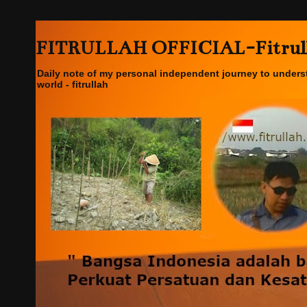
FITRULLAH OFFICIAL-Fitrullah
Daily note of my personal independent journey to underst
world - fitrullah