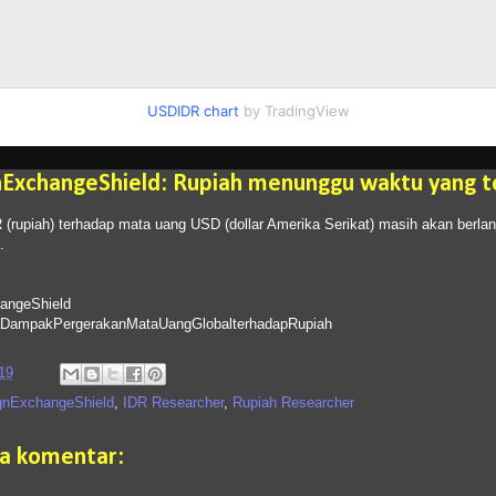
USDIDR chart
by TradingView
nExchangeShield: Rupiah menunggu waktu yang t
DR (rupiah) terhadap mata uang USD (dollar Amerika Serikat) masih akan berlan
.
angeShield
aDampakPergerakanMataUangGlobalterhadapRupiah
19
gnExchangeShield
,
IDR Researcher
,
Rupiah Researcher
da komentar: