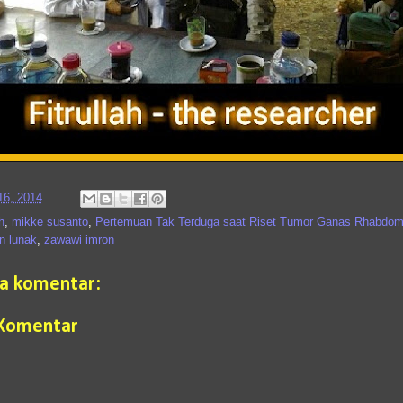
6, 2014
h
,
mikke susanto
,
Pertemuan Tak Terduga saat Riset Tumor Ganas Rhabdo
n lunak
,
zawawi imron
da komentar:
 Komentar