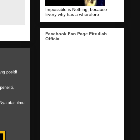
Impossible is Nothing, because
Every why has a wherefore
Facebook Fan Page Fitrullah
Official
g positif
eneliti,
Nya atas ilmu