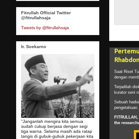
Fitrullah Official Twitter
@fitrullahsaja
Tweets by @fitrullahsaja
Ir. Soekarno
Pertemu
Rhabdom
Saat Riset T
dengan membai
Terjadilah di
kurator seni r
Sebuah hadia
pengetahuan.
FITRULLAH,
"Janganlah mengira kita semua
the
research
sudah cukup berjasa dengan segi
tiga warna. Selama masih ada ratap
tangis di gubuk-gubuk pekerjaan kita