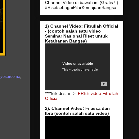
Channel Video di bawah ini (Gratis !!)
#RisetsebagaiPilarKemajuanBangsa
1) Channel Video: Fitrullah Official
- (contoh salah satu video
Seminar Nasional Riset untuk
Ketahanan Bangsa)
myosarcoma
,
****
klik di sini-->:
FREE video Fitrullah
Official
=============================
2). Channel Video: Filassa dan
Ibra (contoh salah satu video)