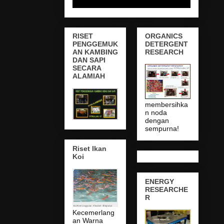
RISET
ORGANICS
PENGGEMUK
DETERGENT
AN KAMBING
RESEARCH
DAN SAPI
SECARA
ALAMIAH
membersihka
n noda
dengan
sempurna!
Riset Ikan
Koi
ENERGY
RESEARCHE
R
Kecemerlang
an Warna