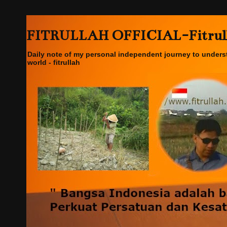
FITRULLAH OFFICIAL-Fitrullah
Daily note of my personal independent journey to underst
world - fitrullah