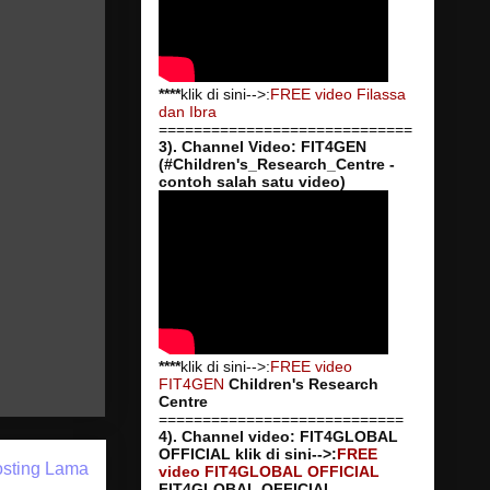
****
klik di sini-->:
FREE video Filassa
dan Ibra
=============================
3). Channel Video: FIT4GEN
(#Children's_Research_Centre -
contoh salah satu video)
****
klik di sini-->:
FREE video
FIT4GEN
Children's Research
Centre
============================
4). Channel video: FIT4GLOBAL
OFFICIAL
klik di sini-->:
FREE
sting Lama
video FIT4GLOBAL OFFICIAL
FIT4GLOBAL OFFICIAL