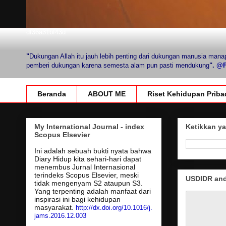
df36a31bf43d
"
Dukungan Allah itu jauh lebih penting dari dukungan manusia mana
pemberi dukungan karena semesta alam pun pasti mendukung
".
@Fi
Beranda
ABOUT ME
Riset Kehidupan Priba
My International Journal - index
Ketikkan ya
Scopus Elsevier
Ini adalah sebuah bukti nyata bahwa
Diary Hidup kita sehari-hari dapat
menembus Jurnal Internasional
terindeks Scopus Elsevier, meski
USDIDR and 
tidak mengenyam S2 ataupun S3.
Yang terpenting adalah manfaat dari
inspirasi ini bagi kehidupan
masyarakat.
http://dx.doi.org/10.1016/j.
jams.2016.12.003