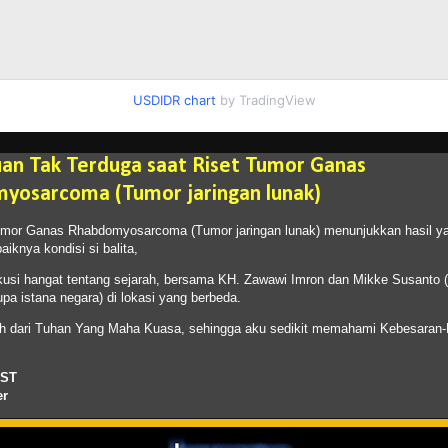
USDIDR chart
by TradingView
an Tak Terduga saat Riset Tumor Ganas
yosarcoma (Tumor jaringan lunak)
umor Ganas Rhabdomyosarcoma (Tumor jaringan lunak) menunjukkan hasil yan
knya kondisi si balita,
skusi hangat tentang sejarah, bersama KH. Zawawi Imron dan Mikke Susanto (p
upa istana negara) di lokasi yang berbeda.
h dari Tuhan Yang Maha Kuasa, sehingga aku sedikit memahami Kebesaran-
ST
er