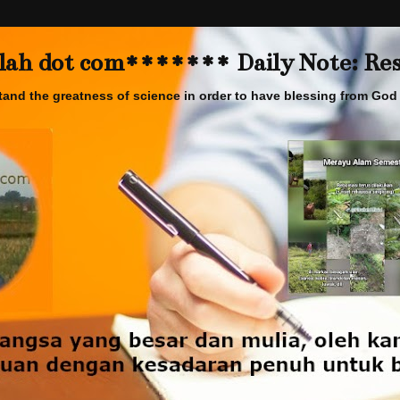
 dot com******* Daily Note: Rese
and the greatness of science in order to have blessing from God 