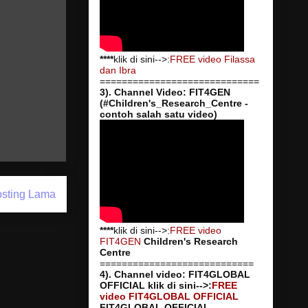
****
klik di sini-->:
FREE video Filassa
dan Ibra
=============================
3). Channel Video: FIT4GEN
(#Children's_Research_Centre -
contoh salah satu video)
sting Lama
****
klik di sini-->:
FREE video
FIT4GEN
Children's Research
Centre
============================
4). Channel video: FIT4GLOBAL
OFFICIAL
klik di sini-->:
FREE
video FIT4GLOBAL OFFICIAL
FIT4GLOBAL OFFICIAL