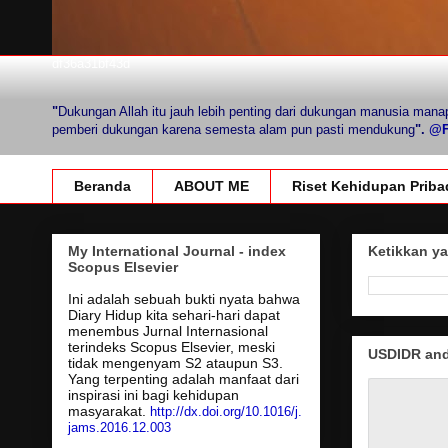
df36a31bf43d
"
Dukungan Allah itu jauh lebih penting dari dukungan manusia mana
pemberi dukungan karena semesta alam pun pasti mendukung
".
@Fi
Beranda
ABOUT ME
Riset Kehidupan Priba
My International Journal - index
Ketikkan ya
Scopus Elsevier
Ini adalah sebuah bukti nyata bahwa
Diary Hidup kita sehari-hari dapat
menembus Jurnal Internasional
terindeks Scopus Elsevier, meski
USDIDR and 
tidak mengenyam S2 ataupun S3.
Yang terpenting adalah manfaat dari
inspirasi ini bagi kehidupan
masyarakat.
http://dx.doi.org/10.1016/j.
jams.2016.12.003