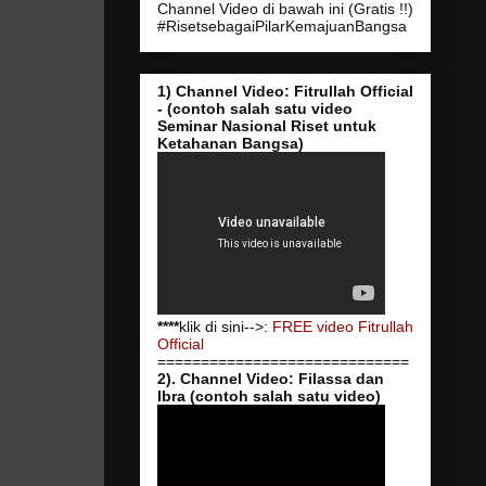
Channel Video di bawah ini (Gratis !!)
#RisetsebagaiPilarKemajuanBangsa
1) Channel Video: Fitrullah Official
- (contoh salah satu video
Seminar Nasional Riset untuk
Ketahanan Bangsa)
****
klik di sini-->:
FREE video Fitrullah
Official
=============================
2). Channel Video: Filassa dan
Ibra (contoh salah satu video)