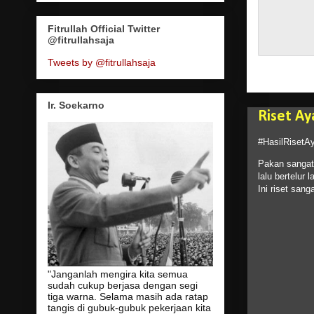
Fitrullah Official Twitter
@fitrullahsaja
Tweets by @fitrullahsaja
Ir. Soekarno
Riset Ay
#HasilRisetA
Pakan sangat 
lalu bertelur 
Ini riset san
"Janganlah mengira kita semua
sudah cukup berjasa dengan segi
tiga warna. Selama masih ada ratap
tangis di gubuk-gubuk pekerjaan kita