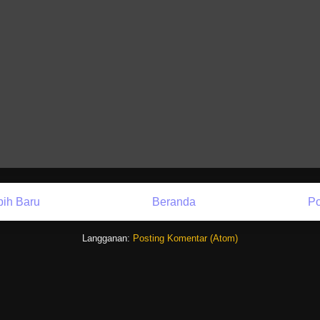
bih Baru
Beranda
Po
Langganan:
Posting Komentar (Atom)