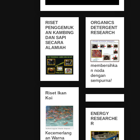
RISET
ORGANICS
PENGGEMUK
DETERGENT
AN KAMBING
RESEARCH
DAN SAPI
SECARA
ALAMIAH
membersihka
n noda
dengan
sempurna!
Riset Ikan
Koi
ENERGY
RESEARCHE
R
Kecemerlang
an Warna