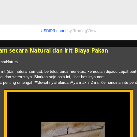
USDIDR chart
by TradingView
am secara Natural dan Irit Biaya Pakan
yamNatural
irit (dari natural semua), bertelur, terus menetas, kemudian dipacu cepat p
lagi dan seterusnya. Biarkan saja pola ini, lihat hasilnya nanti.
gat penting di tengah #MewahnyaTelurdanAyam akhir2 ini. Kemandirian itu pent