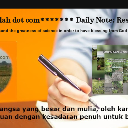
 dot com******* Daily Note: Rese
and the greatness of science in order to have blessing from God 