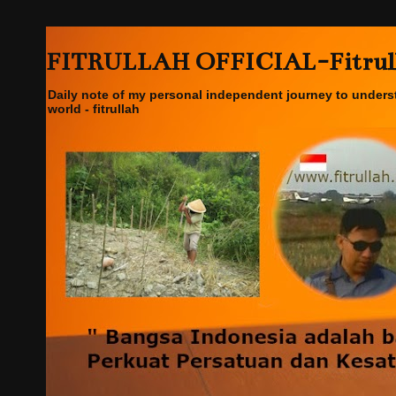
FITRULLAH OFFICIAL-Fitrullah
Daily note of my personal independent journey to underst
world - fitrullah