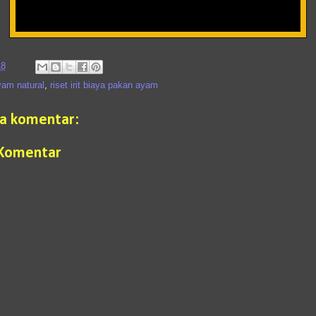
18
yam natural
,
riset irit biaya pakan ayam
da komentar:
 Komentar