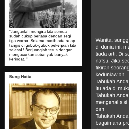
"Janganlah mengira kita semua
sudah cukup berjasa dengan segi
Wanita, sungg
tiga warna. Selama masih ada ratap
tangis di gubuk-gubuk pekerjaan kita
di dunia ini,
selesai ! Berjuanglah terus dengan
tiada arti. Di
mengucurkan sebanyak-banyak
keringat. "
nafsu. Jika se
fikiran seoran
keduniawian
Bung Hatta
Tahukah Anda 
itu ada di muk
Tahukah Anda 
mengenal sisi
dan
Tahukah Anda 
bagaimana pro