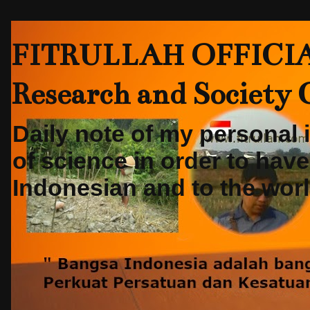
FITRULLAH OFFICIAL-
Research and Society
Daily note of my personal
of science in order to hav
Indonesian and to the world