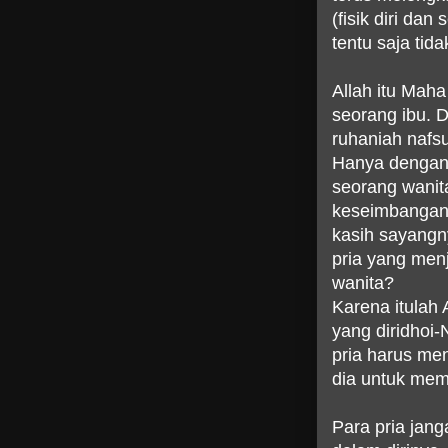
(fisik diri da
tentu saja tid
Allah itu Maha
seorang ibu. 
ruhaniah nafs
Hanya dengan 
seorang wani
keseimbangan 
kasih sayangn
pria yang men
wanita?
Karena itulah 
yang diridhoi-
pria harus me
dia untuk mem
Para pria jang