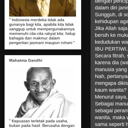
dengan pencip
dalam diri jan
Sungguh, di s
" Indonesia merdeka tidak ada
kehidupan aga
gunanya bagi kita, apabila kita tidak
Jika Allah sa
sanggup untuk mempergunakannya
memenuhi cita-cita rakyat kita: hidup
bersih ke muka
bahagia dan makmur dalam
kedudukan wani
pengertian jasmani maupun rohani "
IBU PERTIWI,
Secara fitrah,
Mahatma Gandhi
karena dia (wa
manusia yang 
Nah, pertanya
mengapa dikis
kaum wanita? t
Menurut saya,
Sebagai manusi
sebagai peran
wanita, maka 
" Kepuasan terletak pada usaha,
sama seperti h
bukan pada hasil. Berusaha dengan