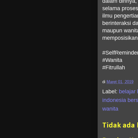
dalam dirinya,
selama proses
ilmu pengertia
berinteraksi d
maupun wanita
memposisikan 
#SelfReminde
#Wanita
#Fitrullah
di
Maret 01, 2019
Label:
belajar
indonesia ber
wanita
Tidak ada