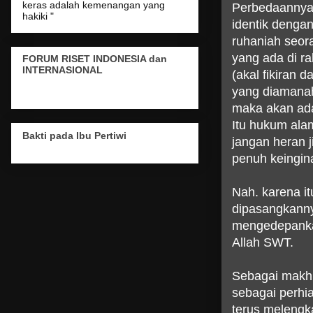
keras adalah kemenangan yang
Perbedaannya j
hakiki "
identik denga
ruhaniah seor
yang ada di ra
FORUM RISET INDONESIA dan
INTERNASIONAL
(akal fikiran 
yang diamanah
maka akan ada
Itu hukum ala
Bakti pada Ibu Pertiwi
jangan heran j
penuh keingin
Nah. karena it
dipasangkanny
mengedepankan
Allah SWT.
Sebagai makhlu
sebagai perhia
terus melengk