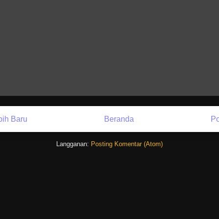
bih Baru
Beranda
Po
Langganan:
Posting Komentar (Atom)