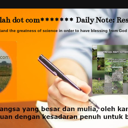
 dot com******* Daily Note: Rese
and the greatness of science in order to have blessing from God 