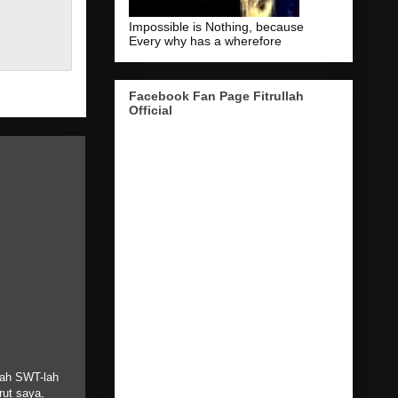
Impossible is Nothing, because
Every why has a wherefore
Facebook Fan Page Fitrullah
Official
lah SWT-lah
rut saya,