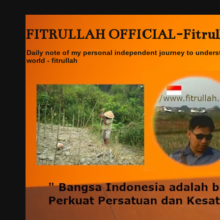
FITRULLAH OFFICIAL-Fitrullah
Daily note of my personal independent journey to underst
world - fitrullah