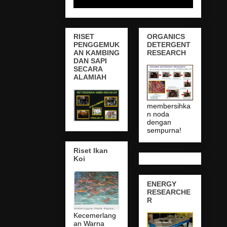
RISET
ORGANICS
PENGGEMUK
DETERGENT
AN KAMBING
RESEARCH
DAN SAPI
SECARA
ALAMIAH
membersihka
n noda
dengan
sempurna!
Riset Ikan
Koi
ENERGY
RESEARCHE
R
Kecemerlang
an Warna