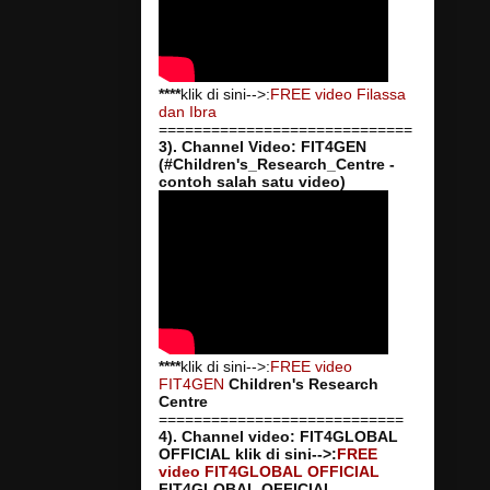
****
klik di sini-->:
FREE video Filassa
dan Ibra
=============================
3). Channel Video: FIT4GEN
(#Children's_Research_Centre -
contoh salah satu video)
****
klik di sini-->:
FREE video
FIT4GEN
Children's Research
Centre
============================
4). Channel video: FIT4GLOBAL
OFFICIAL
klik di sini-->:
FREE
video FIT4GLOBAL OFFICIAL
FIT4GLOBAL OFFICIAL