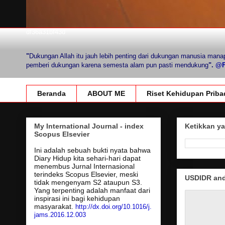
df36a31bf43d
"
Dukungan Allah itu jauh lebih penting dari dukungan manusia mana
pemberi dukungan karena semesta alam pun pasti mendukung
".
@Fi
Beranda
ABOUT ME
Riset Kehidupan Priba
My International Journal - index
Ketikkan ya
Scopus Elsevier
Ini adalah sebuah bukti nyata bahwa
Diary Hidup kita sehari-hari dapat
menembus Jurnal Internasional
terindeks Scopus Elsevier, meski
USDIDR and 
tidak mengenyam S2 ataupun S3.
Yang terpenting adalah manfaat dari
inspirasi ini bagi kehidupan
masyarakat.
http://dx.doi.org/10.1016/j.
jams.2016.12.003