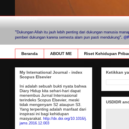
df36a31bf43d
"
Dukungan Allah itu jauh lebih penting dari dukungan manusia mana
pemberi dukungan karena semesta alam pun pasti mendukung
".
@Fi
Beranda
ABOUT ME
Riset Kehidupan Priba
My International Journal - index
Ketikkan ya
Scopus Elsevier
Ini adalah sebuah bukti nyata bahwa
Diary Hidup kita sehari-hari dapat
menembus Jurnal Internasional
terindeks Scopus Elsevier, meski
USDIDR and 
tidak mengenyam S2 ataupun S3.
Yang terpenting adalah manfaat dari
inspirasi ini bagi kehidupan
masyarakat.
http://dx.doi.org/10.1016/j.
jams.2016.12.003