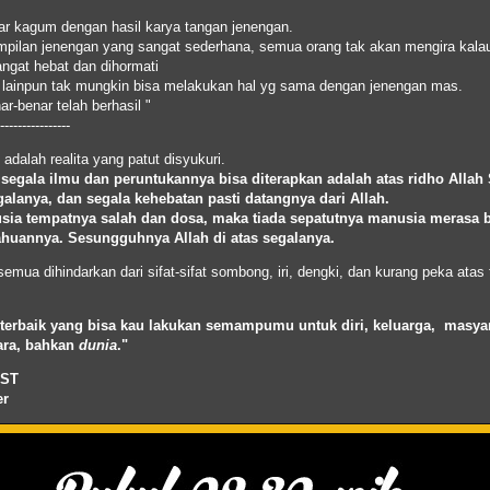
ar kagum dengan hasil karya tangan jenengan.
pilan jenengan yang sangat sederhana, semua orang tak akan mengira kala
ngat hebat dan dihormati
 lainpun tak mungkin bisa melakukan hal yg sama dengan jenengan mas.
r-benar telah berhasil "
----------------
adalah realita yang patut disyukuri.
segala
ilmu
dan
peruntukannya
bisa
diterapkan
adalah
atas
ridho
Allah
galanya
,
dan
segala
kehebatan
pasti
datangnya
dari
Allah
.
sia
tempatnya
salah
dan
dosa
,
maka
tiada
sepatutnya
manusia
merasa
ahuannya
.
Sesungguhnya
Allah
di
atas
segalanya
.
emua dihindarkan dari sifat-sifat sombong, iri, dengki, dan kurang peka atas t
terbaik
yang
bisa
kau
lakukan
semampumu
untuk
diri
,
keluarga
,
masyar
ara
,
bahkan
dunia
."
ST
er