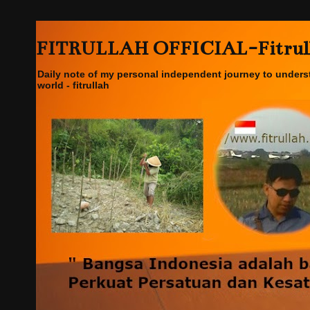
FITRULLAH OFFICIAL-Fitrullah
Daily note of my personal independent journey to underst
world - fitrullah