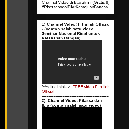
Channel Video di bawah ini (Gratis !!)
#RisetsebagaiPilarKemajuanBangsa
1) Channel Video: Fitrullah Official
- (contoh salah satu video
Seminar Nasional Riset untuk
Ketahanan Bangsa)
****
klik di sini-->:
FREE video Fitrullah
Official
=============================
2). Channel Video: Filassa dan
Ibra (contoh salah satu video)