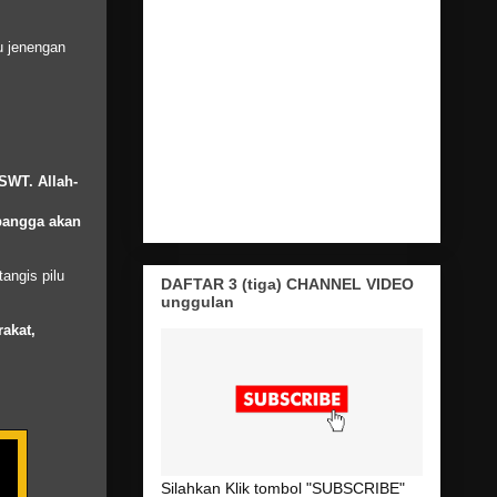
u jenengan
SWT
.
Allah
-
bangga
akan
angis pilu
DAFTAR 3 (tiga) CHANNEL VIDEO
unggulan
akat
,
Silahkan Klik tombol "SUBSCRIBE"