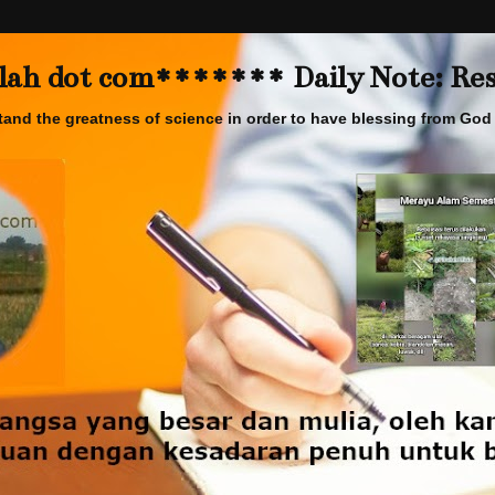
 dot com******* Daily Note: Rese
and the greatness of science in order to have blessing from God 