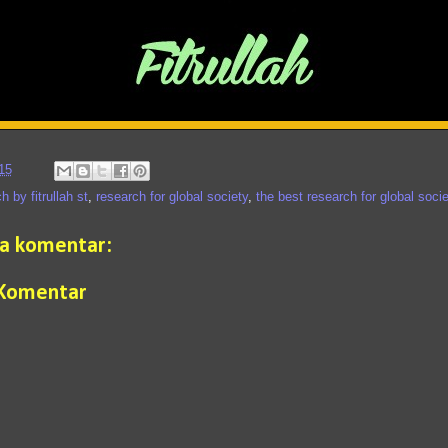
15
h by fitrullah st
,
research for global society
,
the best research for global soci
da komentar:
 Komentar