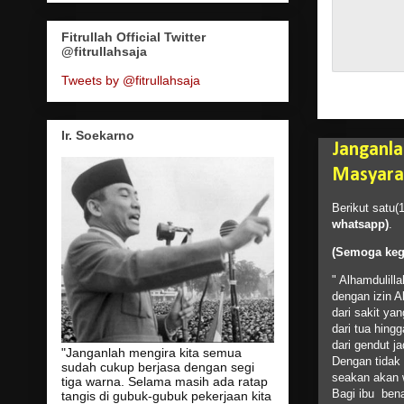
Fitrullah Official Twitter
@fitrullahsaja
Tweets by @fitrullahsaja
Ir. Soekarno
Janganla
Masyarak
Berikut satu(
whatsapp
)
.
(
Semoga
keg
" Alhamdulilla
dengan izin A
dari sakit y
dari tua hing
dari gendut ja
"Janganlah mengira kita semua
Dengan tidak 
sudah cukup berjasa dengan segi
seakan akan 
tiga warna. Selama masih ada ratap
Bagi ibu bena
tangis di gubuk-gubuk pekerjaan kita