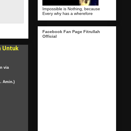
Impossible is Nothing, because
Every why has a wherefore
Facebook Fan Page Fitrullah
Official
a Untuk
an
via
s
.
Amin
.)