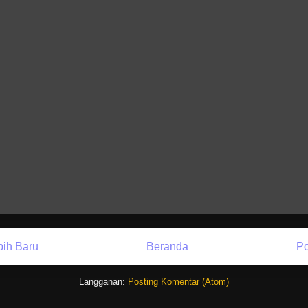
bih Baru
Beranda
Po
Langganan:
Posting Komentar (Atom)