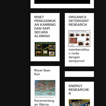
RISET
ORGANICS
PENGGEMUK
DETERGENT
AN KAMBING
RESEARCH
DAN SAPI
SECARA
ALAMIAH
membersihka
n noda
dengan
sempurna!
Riset Ikan
Koi
ENERGY
RESEARCHE
R
Kecemerlang
an Warna