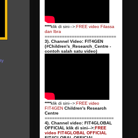
****
klik di sini-->:
FREE video Filassa
dan Ibra
=============================
3). Channel Video: FIT4GEN
(#Children's_Research_Centre -
contoh salah satu video)
ety
****
klik di sini-->:
FREE video
FIT4GEN
Children's Research
Centre
============================
4). Channel video: FIT4GLOBAL
OFFICIAL
klik di sini-->:
FREE
video FIT4GLOBAL OFFICIAL
FIT4GLOBAL OFFICIAL