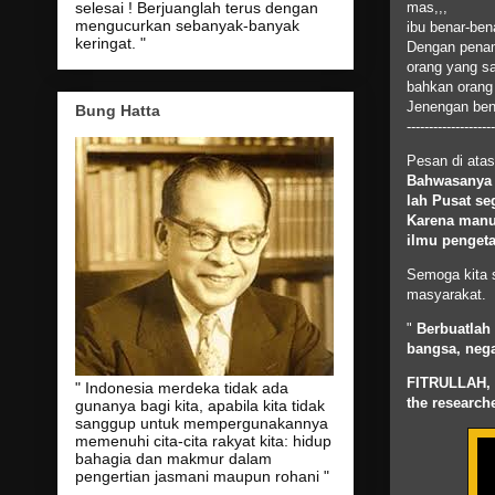
mas,,,
selesai ! Berjuanglah terus dengan
mengucurkan sebanyak-banyak
ibu benar-ben
keringat. "
Dengan penam
orang yang sa
bahkan orang
Jenengan bena
Bung Hatta
--------------------
Pesan di atas 
Bahwasanya
lah
Pusat
se
Karena
manu
ilmu
penget
Semoga kita s
masyarakat.
"
Berbuatlah
bangsa
,
neg
FITRULLAH,
" Indonesia merdeka tidak ada
the
research
gunanya bagi kita, apabila kita tidak
sanggup untuk mempergunakannya
memenuhi cita-cita rakyat kita: hidup
bahagia dan makmur dalam
pengertian jasmani maupun rohani "