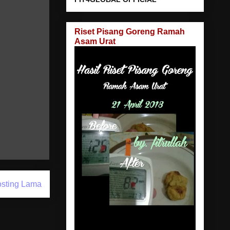
Riset Pisang Goreng Ramah
Asam Urat
sting Lama