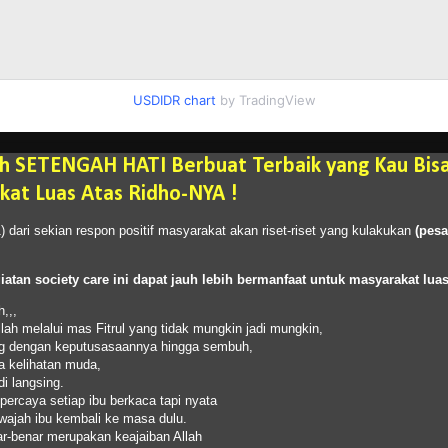
USDIDR chart
by TradingView
h SETENGAH HATI Berbuat Terbaik yang Kau Bis
at Luas Atas Ridho-NYA !
1) dari sekian respon positif masyarakat akan riset-riset yang kulakukan
(
pes
iatan
society
care
ini
dapat
jauh
lebih
bermanfaat
untuk
masyarakat
lua
h,,,
llah melalui mas Fitrul yang tidak mungkin jadi mungkin,
ang dengan keputusasaannya hingga sembuh,
ga kelihatan muda,
di langsing.
percaya setiap ibu berkaca tapi nyata
wajah ibu kembali ke masa dulu.
r-benar merupakan keajaiban Allah