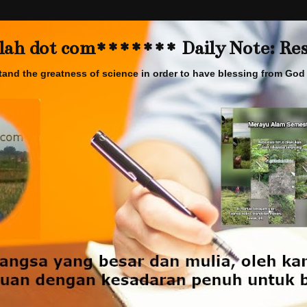
 dot com******* Daily Note: Rese
and the greatness of science in order to have blessing from God 