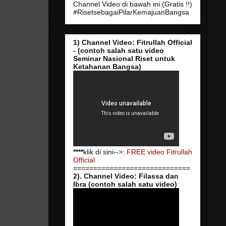
Channel Video di bawah ini (Gratis !!)
#RisetsebagaiPilarKemajuanBangsa
1) Channel Video: Fitrullah Official
- (contoh salah satu video
Seminar Nasional Riset untuk
Ketahanan Bangsa)
****
klik di sini-->:
FREE video Fitrullah
Official
=============================
2). Channel Video: Filassa dan
Ibra (contoh salah satu video)