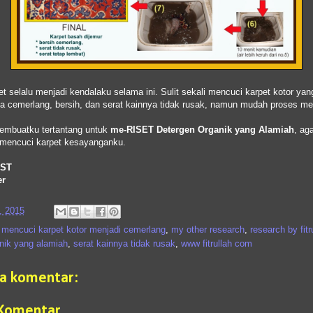
t selalu menjadi kendalaku selama ini. Sulit sekali mencuci karpet kotor yang
a cemerlang, bersih, dan serat kainnya tidak rusak, namun mudah proses m
membuatku tertantang untuk
me-RISET
Detergen Organik yang Alamiah
, ag
mencuci karpet kesayanganku.
 ST
er
, 2015
,
mencuci karpet kotor menjadi cemerlang
,
my other research
,
research by fitr
nik yang alamiah
,
serat kainnya tidak rusak
,
www fitrullah com
da komentar:
 Komentar