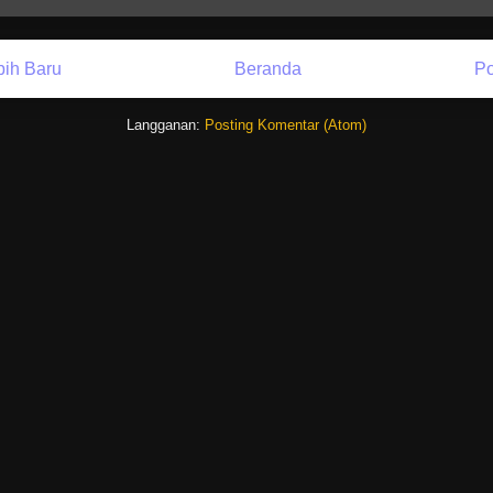
bih Baru
Beranda
Po
Langganan:
Posting Komentar (Atom)