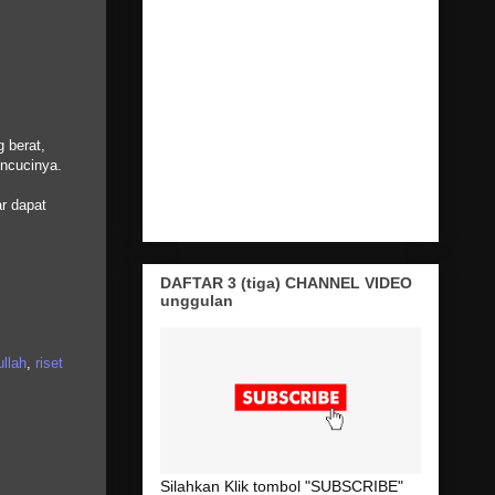
 berat,
encucinya.
ar dapat
DAFTAR 3 (tiga) CHANNEL VIDEO
unggulan
ullah
,
riset
Silahkan Klik tombol "SUBSCRIBE"