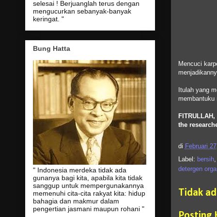
selesai ! Berjuanglah terus dengan
mengucurkan sebanyak-banyak
keringat. "
Bung Hatta
Mencuci karpe
menjadikanny
Itulah yang 
membantuku 
FITRULLAH,
the research
di
Februari 27
Label:
bersih
detergen orga
" Indonesia merdeka tidak ada
gunanya bagi kita, apabila kita tidak
sanggup untuk mempergunakannya
Tidak a
memenuhi cita-cita rakyat kita: hidup
bahagia dan makmur dalam
pengertian jasmani maupun rohani "
Posting