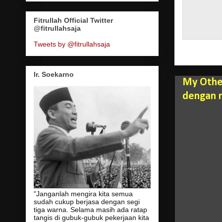
Fitrullah Official Twitter
@fitrullahsaja
Tweets by @fitrullahsaja
Ir. Soekarno
My Other
dengan m
"Janganlah mengira kita semua
sudah cukup berjasa dengan segi
tiga warna. Selama masih ada ratap
tangis di gubuk-gubuk pekerjaan kita