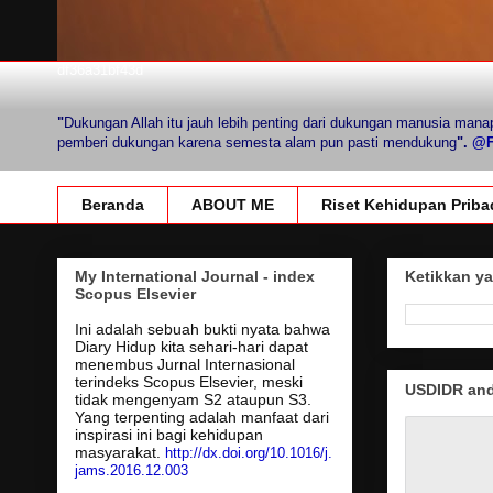
df36a31bf43d
"
Dukungan Allah itu jauh lebih penting dari dukungan manusia mana
pemberi dukungan karena semesta alam pun pasti mendukung
".
@Fi
Beranda
ABOUT ME
Riset Kehidupan Priba
My International Journal - index
Ketikkan ya
Scopus Elsevier
Ini adalah sebuah bukti nyata bahwa
Diary Hidup kita sehari-hari dapat
menembus Jurnal Internasional
terindeks Scopus Elsevier, meski
USDIDR and 
tidak mengenyam S2 ataupun S3.
Yang terpenting adalah manfaat dari
inspirasi ini bagi kehidupan
masyarakat.
http://dx.doi.org/10.1016/j.
jams.2016.12.003