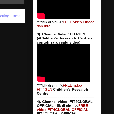
sting Lama
****
klik di sini-->:
FREE video Filassa
dan Ibra
=============================
3). Channel Video: FIT4GEN
(#Children's_Research_Centre -
contoh salah satu video)
****
klik di sini-->:
FREE video
FIT4GEN
Children's Research
Centre
============================
4). Channel video: FIT4GLOBAL
OFFICIAL
klik di sini-->:
FREE
video FIT4GLOBAL OFFICIAL
FIT4GLOBAL OFFICIAL