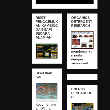
RISET
ORGANICS
PENGGEMUK
DETERGENT
AN KAMBING
RESEARCH
DAN SAPI
SECARA
ALAMIAH
membersihka
n noda
dengan
sempurna!
Riset Ikan
Koi
ENERGY
RESEARCHE
R
Kecemerlang
an Warna