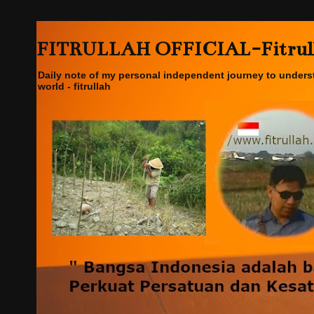
FITRULLAH OFFICIAL-Fitrullah
Daily note of my personal independent journey to underst
world - fitrullah