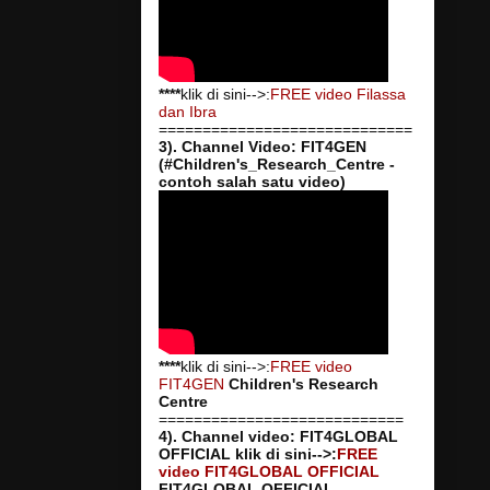
****
klik di sini-->:
FREE video Filassa
dan Ibra
=============================
3). Channel Video: FIT4GEN
(#Children's_Research_Centre -
contoh salah satu video)
****
klik di sini-->:
FREE video
FIT4GEN
Children's Research
Centre
============================
4). Channel video: FIT4GLOBAL
OFFICIAL
klik di sini-->:
FREE
video FIT4GLOBAL OFFICIAL
FIT4GLOBAL OFFICIAL