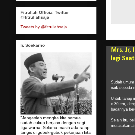
Fitrullah Official Twitter
@fitrullahsaja
Tweets by @fitrullahsaja
Ir. Soekarno
Mrs. Jr,
lagi Saa
Sudah umum ba
naik sepeda m
Untuk tahap i
x 30 cm, deng
badannya be
"Janganlah mengira kita semua
Selain itu, b
sudah cukup berjasa dengan segi
merasakan alir
tiga warna. Selama masih ada ratap
tangis di gubuk-gubuk pekerjaan kita