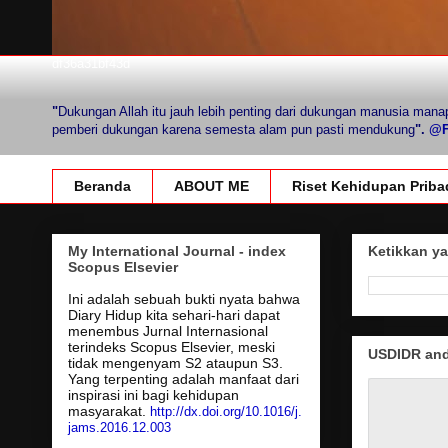
df36a31bf43d
"
Dukungan Allah itu jauh lebih penting dari dukungan manusia mana
pemberi dukungan karena semesta alam pun pasti mendukung
".
@Fi
Beranda
ABOUT ME
Riset Kehidupan Priba
My International Journal - index
Ketikkan ya
Scopus Elsevier
Ini adalah sebuah bukti nyata bahwa
Diary Hidup kita sehari-hari dapat
menembus Jurnal Internasional
terindeks Scopus Elsevier, meski
USDIDR and 
tidak mengenyam S2 ataupun S3.
Yang terpenting adalah manfaat dari
inspirasi ini bagi kehidupan
masyarakat.
http://dx.doi.org/10.1016/j.
jams.2016.12.003