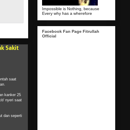
Impossible is Nothing, because
Every why has a wherefore
Facebook Fan Page Fitrullah
Official
k Sakit
entah saat
an.
ran kanker 25
t/ nyeri saat
t dan seperti