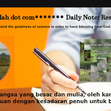
 dot com******* Daily Note: Rese
and the greatness of science in order to have blessing from God 