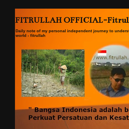
FITRULLAH OFFICIAL-Fitrullah
Daily note of my personal independent journey to underst
world - fitrullah