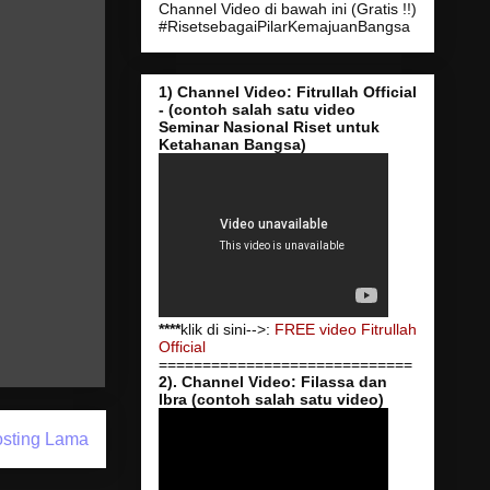
Channel Video di bawah ini (Gratis !!)
#RisetsebagaiPilarKemajuanBangsa
1) Channel Video: Fitrullah Official
- (contoh salah satu video
Seminar Nasional Riset untuk
Ketahanan Bangsa)
****
klik di sini-->:
FREE video Fitrullah
Official
=============================
2). Channel Video: Filassa dan
Ibra (contoh salah satu video)
sting Lama