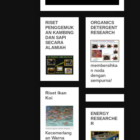
RISET
ORGANICS
PENGGEMUK
DETERGENT
AN KAMBING
RESEARCH
DAN SAPI
SECARA
ALAMIAH
membersihka
n noda
dengan
sempurna!
Riset Ikan
Koi
ENERGY
RESEARCHE
R
Kecemerlang
an Warna