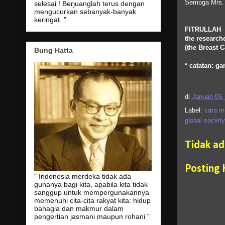
Semoga Mrs. 
selesai ! Berjuanglah terus dengan
mengucurkan sebanyak-banyak
keringat. "
FITRULLAH
the research
(the Breast 
Bung Hatta
* catatan: ga
di
Januari 05,
Label:
cara m
global society
Tidak a
Posting
" Indonesia merdeka tidak ada
gunanya bagi kita, apabila kita tidak
sanggup untuk mempergunakannya
memenuhi cita-cita rakyat kita: hidup
bahagia dan makmur dalam
pengertian jasmani maupun rohani "