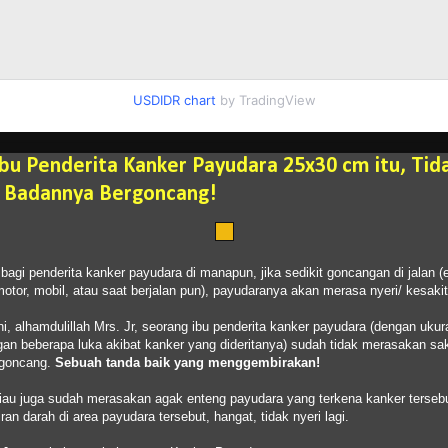
USDIDR chart
by TradingView
 Ibu Penderita Kanker Payudara 25x30 cm itu, Tida
t Badannya Bergoncang!
gi penderita kanker payudara di manapun, jika sedikit goncangan di jalan (
otor, mobil, atau saat berjalan pun), payudaranya akan merasa nyeri/ kesakit
ni, alhamdulillah Mrs. Jr, seorang ibu penderita kanker payudara (dengan uku
an beberapa luka akibat kanker yang dideritanya) sudah tidak merasakan saki
rgoncang.
Sebuah tanda baik yang menggembirakan!
eliau juga sudah merasakan agak enteng payudara yang terkena kanker tersebu
an darah di area payudara tersebut, hangat, tidak nyeri lagi.