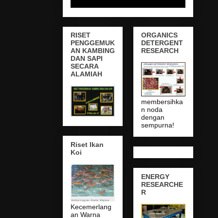
RISET
ORGANICS
PENGGEMUK
DETERGENT
AN KAMBING
RESEARCH
DAN SAPI
SECARA
ALAMIAH
membersihka
n noda
dengan
sempurna!
Riset Ikan
Koi
ENERGY
RESEARCHE
R
Kecemerlang
an Warna