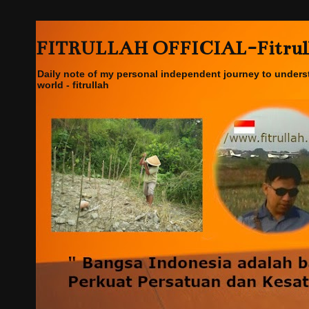
FITRULLAH OFFICIAL-Fitrullah
Daily note of my personal independent journey to underst
world - fitrullah