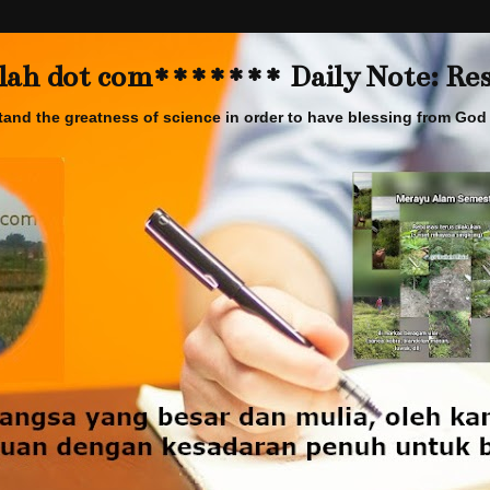
 dot com******* Daily Note: Rese
and the greatness of science in order to have blessing from God 