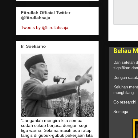
Fitrullah Official Twitter
@fitrullahsaja
Tweets by @fitrullahsaja
Ir. Soekarno
Beliau M
Dan setelah d
signifikan dan
Dengan catata
Keluhan menah
menghilang.
Go research! B
Semoga
"Janganlah mengira kita semua
sudah cukup berjasa dengan segi
tiga warna. Selama masih ada ratap
tangis di gubuk-gubuk pekerjaan kita