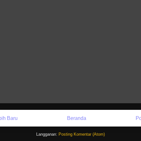
bih Baru
Beranda
Po
Langganan:
Posting Komentar (Atom)