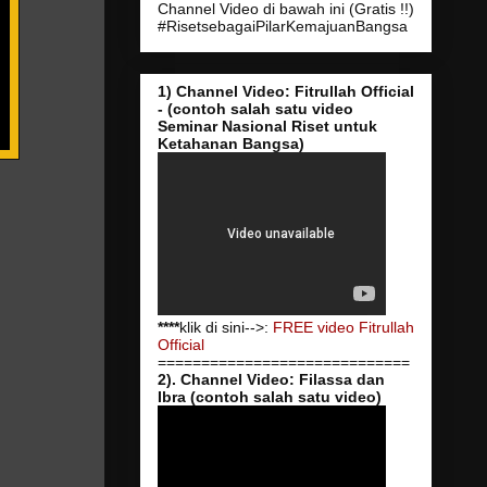
Channel Video di bawah ini (Gratis !!)
#RisetsebagaiPilarKemajuanBangsa
1) Channel Video: Fitrullah Official
- (contoh salah satu video
Seminar Nasional Riset untuk
Ketahanan Bangsa)
****
klik di sini-->:
FREE video Fitrullah
Official
=============================
2). Channel Video: Filassa dan
Ibra (contoh salah satu video)