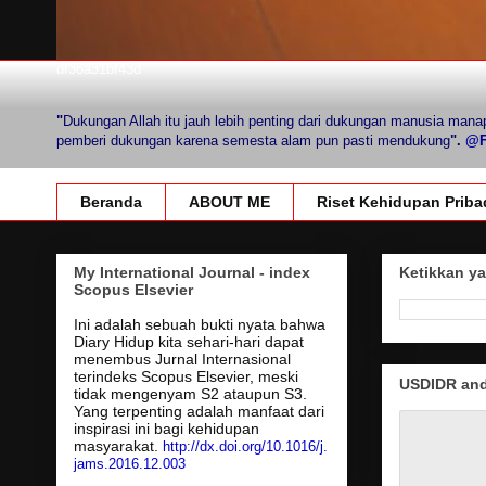
df36a31bf43d
"
Dukungan Allah itu jauh lebih penting dari dukungan manusia mana
pemberi dukungan karena semesta alam pun pasti mendukung
".
@Fi
Beranda
ABOUT ME
Riset Kehidupan Priba
My International Journal - index
Ketikkan ya
Scopus Elsevier
Ini adalah sebuah bukti nyata bahwa
Diary Hidup kita sehari-hari dapat
menembus Jurnal Internasional
terindeks Scopus Elsevier, meski
USDIDR and 
tidak mengenyam S2 ataupun S3.
Yang terpenting adalah manfaat dari
inspirasi ini bagi kehidupan
masyarakat.
http://dx.doi.org/10.1016/j.
jams.2016.12.003