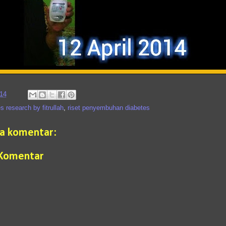
014
s research by fitrullah
,
riset penyembuhan diabetes
da komentar:
 Komentar