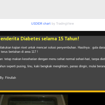
USDIDR chart
by TradingView
enderita Diabetes selama 15 Tahun!
ilakukan kajian riset untuk mencari solusi penyembuhan. Hasilnya : gula dara
 terus bertahan di area 117 !
n: tetap makan keseharian dengan menu sehat normal sehari-hari, tanpa die
un seperti pusing, linu, kaki bengkak menghitam, panas dingin, mulai beran
y. Fitrullah