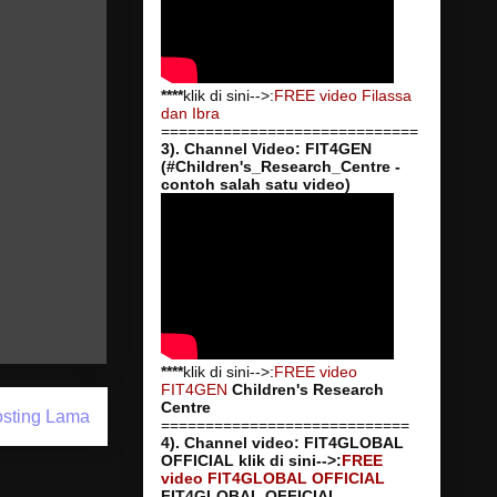
****
klik di sini-->:
FREE video Filassa
dan Ibra
=============================
3). Channel Video: FIT4GEN
(#Children's_Research_Centre -
contoh salah satu video)
****
klik di sini-->:
FREE video
FIT4GEN
Children's Research
Centre
sting Lama
============================
4). Channel video: FIT4GLOBAL
OFFICIAL
klik di sini-->:
FREE
video FIT4GLOBAL OFFICIAL
FIT4GLOBAL OFFICIAL