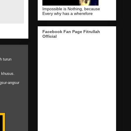
Impossible is Nothing, because
Every why has a wherefore
Facebook Fan Page Fitrullah
Official
h turun
t khusus.
gsur-angsur